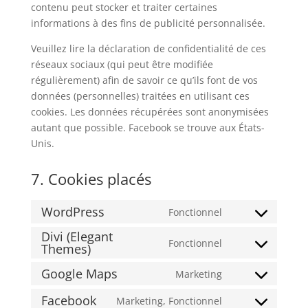
contenu peut stocker et traiter certaines
informations à des fins de publicité personnalisée.
Veuillez lire la déclaration de confidentialité de ces
réseaux sociaux (qui peut être modifiée
régulièrement) afin de savoir ce qu’ils font de vos
données (personnelles) traitées en utilisant ces
cookies. Les données récupérées sont anonymisées
autant que possible. Facebook se trouve aux États-
Unis.
7. Cookies placés
WordPress
Fonctionnel
Consent
Divi (Elegant
to
Fonctionnel
Themes)
Consent
service
to
wordpress
Google Maps
Marketing
Consent
service
to
divi-
Facebook
Marketing, Fonctionnel
Consent