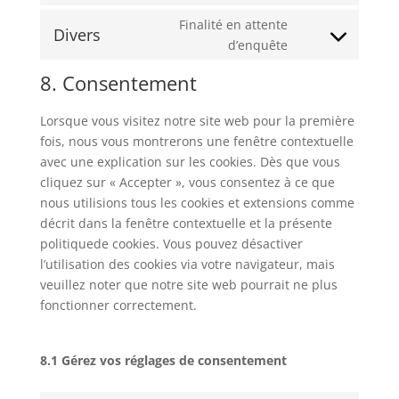
service
(elegant-
to
Finalité en attente
google-
themes)
Divers
service
Consent
d’enquête
maps
facebook
to
8. Consentement
service
divers
Lorsque vous visitez notre site web pour la première
fois, nous vous montrerons une fenêtre contextuelle
avec une explication sur les cookies. Dès que vous
cliquez sur « Accepter », vous consentez à ce que
nous utilisions tous les cookies et extensions comme
décrit dans la fenêtre contextuelle et la présente
politiquede cookies. Vous pouvez désactiver
l’utilisation des cookies via votre navigateur, mais
veuillez noter que notre site web pourrait ne plus
fonctionner correctement.
8.1 Gérez vos réglages de consentement