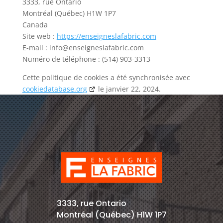
3333, rue Ontario
Montréal (Québec) H1W 1P7
Canada
Site web :
https://enseigneslafabric.com
E-mail :
info@enseigneslafabric.com
Numéro de téléphone : (514) 903-3313
Cette politique de cookies a été synchronisée avec
cookiedatabase.org
le janvier 22, 2024.
3333, rue Ontario
Montréal (Québec) H1W 1P7